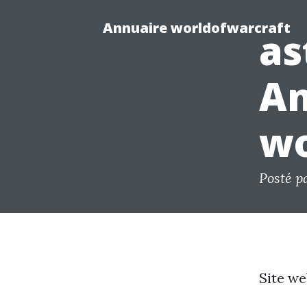
Annuaire worldofwarcraft
as
An
wo
Posté p
Site we