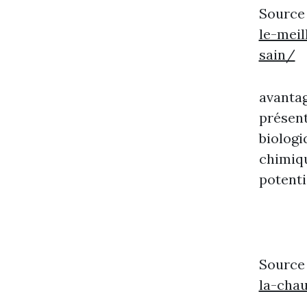
Source
le-meil
sain/
avantag
présent
biologi
chimiqu
potenti
Source
la-cha