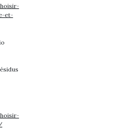
oisir-
e-et-
io
résidus
oisir-
/